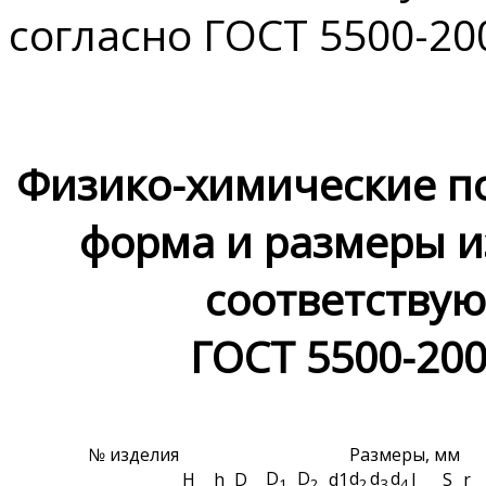
согласно ГОСТ 5500-20
Физико-химические по
форма и размеры 
соответствую
ГОСТ 5500-20
№ изделия
Размеры, мм
D
D
d
d
d
H
h
D
d1
l
S
r
1
2
2
3
4