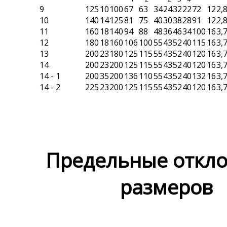
9
125
10
100
67
63
34
24
32
22
72
12
2,
10
140
14
125
81
75
40
30
38
28
91
12
2,
11
160
18
140
94
88
48
36
46
34
100
16
3,
12
180
18
160
106
100
55
43
52
40
115
16
3,
13
200
23
180
125
115
55
43
52
40
120
16
3,
14
200
23
200
125
115
55
43
52
40
120
16
3,
14 - 1
200
35
200
136
110
55
43
52
40
132
16
3,
14 - 2
225
23
200
125
115
55
43
52
40
120
16
3,
Предельные откл
размеров