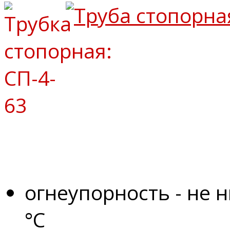
огнеупорность - не 
°С