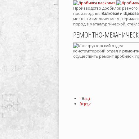
Производство дробилок разного 
производства
Валковая
и
Щекова
место в измельчение материало
пород в металлургической, стекл
РЕМОНТНО-МЕХАНИЧЕСК
конструкторский отдел и
ремонтн
осуществить ремонт дробилок, п
< Назад
Вперед >