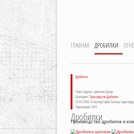
ГЛАВНАЯ
ДРОБИЛКИ
ОГН
Дробилки
Тема создана: администратор
Категория:
Производство Дробилок
ООО ПКФ ОгнеупорСтрой-Липецк-производств
Просмотров: 9591
Дробилки
Производство дробилок и ко