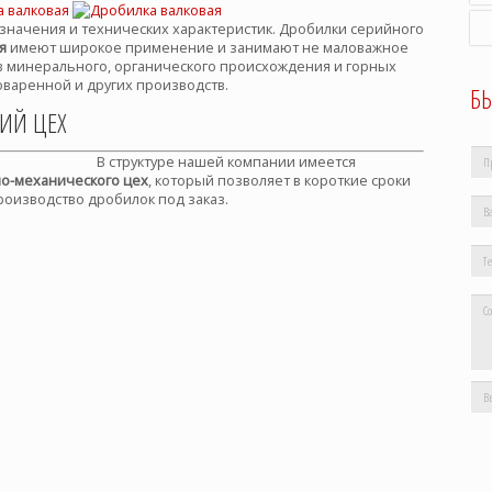
значения и технических характеристик. Дробилки серийного
я
имеют широкое применение и занимают не маловажное
в минерального, органического происхождения и горных
оваренной и других производств.
Б
ИЙ ЦЕХ
В структуре нашей компании имеется
о-механического цех
, который позволяет в короткие сроки
роизводство дробилок под заказ.