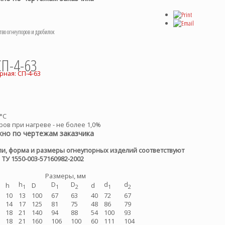
3
о огнеупоров и дробилок
СП-4-63
°С
ов при нагреве - не более 1,0%
но по чертежам заказчика
и, форма и размеры огнеупорных изделий соответствуют
ТУ 1550-003-57160982-2002
Размеры, мм
h
D
D
d
d
h
D
d
1
1
2
1
2
10
13
100
67
63
40
72
67
14
17
125
81
75
48
86
79
18
21
140
94
88
54
100
93
18
21
160
106
100
60
111
104