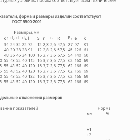
турных условиях. Пробка соответствует всем техническим
1
азатели, форма и размеры изделий соответствуют
ГОСТ 5500-2001
Размеры, мм
d
d
d
r
R
d1
l
S
r
R
e
k
2
3
4
1
1
34
24
32
22
72
12
2,8
2,6
47,5
27
97
31
40
30
38
28
91
12
2,8
2,6
57,5
45
126
61
48
36
46
34
100
16
3,7
3,6
67,5
54
140
60
0
55
43
52
40
115
16
3,7
3,6
77,5
62
160
69
5
55
43
52
40
120
16
3,7
3,6
77,5
62
166
69
5
55
43
52
40
120
16
3,7
3,6
77,5
62
166
69
0
55
43
52
40
132
16
3,7
3,6
77,5
62
166
69
5
55
43
52
40
120
16
3,7
3,6
77,5
62
166
69
дельные отклонения размеров
вание показателей
Норма
мм
%
±1
-
±2
-