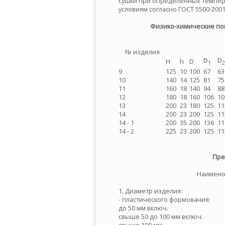
сушки при определенных темпера
условиям согласно ГОСТ 5500-200
Физико-химические пок
№ изделия
D
D
H
h
D
1
2
9
125
10
100
67
63
10
140
14
125
81
75
11
160
18
140
94
88
12
180
18
160
106
10
13
200
23
180
125
11
14
200
23
200
125
11
14 - 1
200
35
200
136
11
14 - 2
225
23
200
125
11
Пре
Наимено
1. Диаметр изделия:
- пластического формования:
до 50 мм включ.
свыше 50 до 100 мм включ.