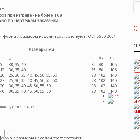
°С
ов при нагреве - не более 1,0%
но по чертежам заказчика
О
, форма и размеры изделий соответствуют ГОСТ 5500-2001
СЕ
Размеры, мм
D
d
d
d
d
1
1
2
3
5
30, 35, 40
75
80
106
12
30, 35, 40
75
80
106
20
25, 30, 35, 40, 45, 50, 55, 60
98
102
140
27
25, 30, 35, 40, 45, 50, 55, 60
98
102
140
20
30, 35, 40, 45, 50, 55, 60
98
102
140
40
30, 35, 40, 45, 50, 55, 60
98
102
140
о огнеупоров и дробилок
СП-1
форма и размеры изделий соответствуют