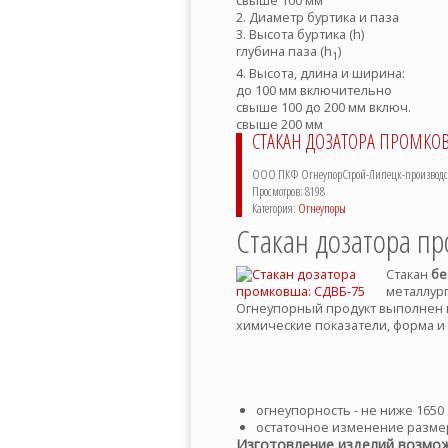
свыше 100 мм
2. Диаметр буртика и паза
3. Высота буртика (h)
глубина паза (h
)
1
4. Высота, длина и ширина:
до 100 мм включительно
свыше 100 до 200 мм включ.
свыше 200 мм
СТАКАН ДОЗАТОРА ПРОМКОВ
ООО ПКФ ОгнеупорСтрой-Липецк-производств
Просмотров: 8198
Категория:
Огнеупоры
Стакан дозатора п
Стакан
бе
металлург
Огнеупорный продукт выполнен 
химические показатели, форма и
огнеупорность - не ниже 1650 
остаточное изменение размер
Изготовление изделий возмож