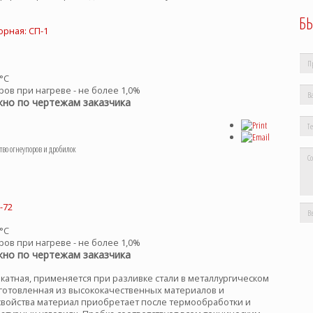
Б
°С
ов при нагреве - не более 1,0%
но по чертежам заказчика
о огнеупоров и дробилок
°С
ов при нагреве - не более 1,0%
но по чертежам заказчика
атная, применяется при разливке стали в металлургическом
зготовленная из высококачественных материалов и
войства материал приобретает после термообработки и