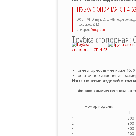
ТРУБКА СТОПОРНАЯ: СП-4-6
ООО ПКФ ОгнеупорСтрой-Липецк-производств
Просмотров: 8012
Категория:
Огнеупоры
Трубка стопорная: 
огнеупорность - не ниже 1650 
остаточное изменение размер
Изготовление изделий возмож
Физико-химические показател
Номер изделия
H
1
300
2
300
3
300
4
300