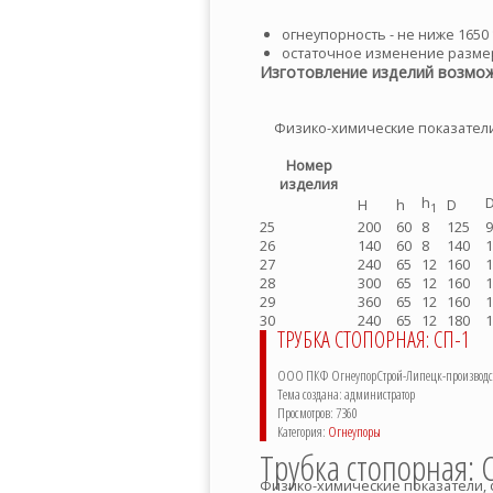
огнеупорность - не ниже 1650 
остаточное изменение размер
Изготовление изделий возмож
Физико-химические показатели
Номер
изделия
h
H
h
D
1
25
200
60
8
125
9
26
140
60
8
140
1
27
240
65
12
160
1
28
300
65
12
160
1
29
360
65
12
160
1
30
240
65
12
180
1
ТРУБКА СТОПОРНАЯ: СП-1
ООО ПКФ ОгнеупорСтрой-Липецк-производств
Тема создана: администратор
Просмотров: 7360
Категория:
Огнеупоры
Трубка стопорная: 
Физико-химические показатели, 