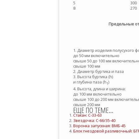
5
300
8
270
Предельные от
1. Диаметр изделия полусухого 
до 50 мм включительно
свыше 50 до 100 мм включительн
свыше 100 мм
2. Диаметр буртика и паза
3. Высота буртика (h)
и глубина паза (h
)
1
4. Высота, длина и ширина:
до 100 мм включительно
свыше 100 до 200 мм включитель
свыше 200 мм
ЕЩЕ ПО ТЕМЕ...
Стакан: С-33-63
Звездочка: С-66/35-40
Воронка запускная: ВМБ-45
Блок гнездовой разливочный: БГР