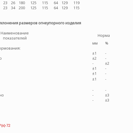
23
26
180
125
115
64
129
119
23
34
200
125
115
64
129
115
клонения размеров огнеупорного изделия
Наименование
Норма
показателей
мм
%
формования:
±1
-
о
±2
-
-
±2
±1
-
±1
-
±1
-
-
-
но
-
±3
-
±3
(к)-72