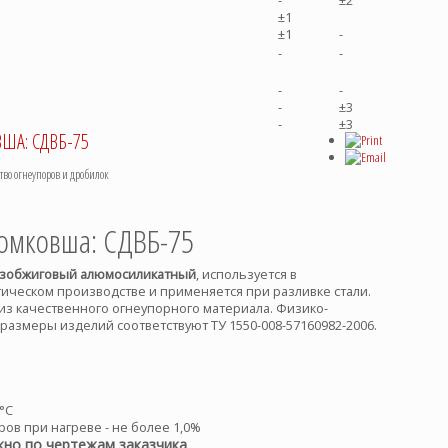
-
±2
±1
±1
-
-
-
-
-
-
±3
-
±3
ША: СДВБ-75
о огнеупоров и дробилок
ромковша: СДВБ-75
зобжиговый алюмосиликатный
, используется в
ическом производстве и применяется при разливке стали.
из качественного огнеупорного материала.
Физико-
 размеры изделий соответствуют
ТУ 1550-008-57160982-2006.
°С
ов при нагреве - не более 1,0%
но по чертежам заказчика